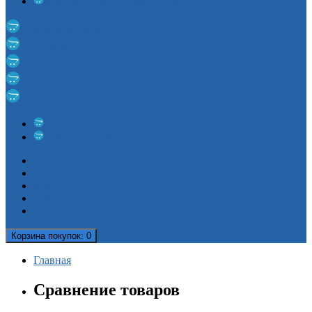
Комплектующие для дюралайта
Cветодиодные ленты
Цветомузыка
Рождественские горки и свечи
Елочные игрушки
Новогоднее оформление
Рождественские венки
Еловые украшения
Новинки
Акции
Хиты
Отзывы
Новости
Корзина
покупок
: 0
Главная
Сравнение товаров