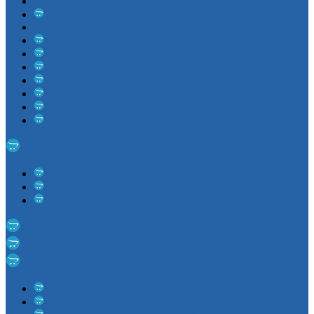
Гирлянды для помещений
Уличные гирлянды
Светодиодные гирлянды Нить
Светодиодные дожди, занавесы
Гирлянда Бахрома
Гирлянды с насадками
Гирлянды на батарейках
Светодиодные сетки
Гирлянды тающие сосульки
Гирлянды цветные шарики
Новогодние фигуры
Фигуры из дюралайта
Акриловые фигуры
Панно новогоднее
Искусственные Елки
Светодиодные деревья
Дюралайт
Дюралайт трех проводной
Дюралайт двух проводной