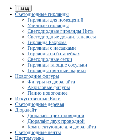
Назад
Светодиодные гирлянды
Гирлянды для помещений
Уличные гирлянды
Светодиодные гирлянды Нить
Светодиодные дожди, занавесы
Гирлянда Бахрома
Гирлянды с насадками
Гирлянды на батарейках
Светодиодные сетки
Гирлянды тающие сосульки
Гирлянды цветные шарики
Новогодние фигуры
Фигуры из дюралайта
Акриловые фигуры
Панно новогоднее
Искусственные Елки
Светодиодные деревья
Дюралайт
Дюралайт трех проводной
Дюралайт двух проводной
Комплектующие для дюралайта
Cветодиодные ленты
Цветомузыка