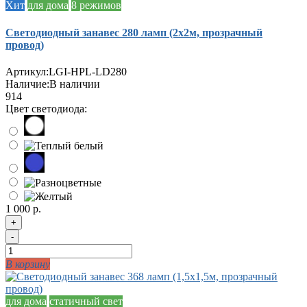
Хит
для дома
8 режимов
Светодиодный занавес 280 ламп (2х2м, прозрачный
провод)
Артикул:
LGI-HPL-LD280
Наличие:
В наличии
914
Цвет светодиода:
1 000 р.
+
-
В корзину
для дома
статичный свет