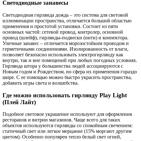
Светодиодные занавесы
Светодиодная гирлянда дождь – это система для световой
иллюминации пространства, отличается большой областью
применения и простотой установки. Состоит из пяти
основных частей: сетевой провод, контролер, основной
провод (шлейф), гирлянды-подвески (нити) и коннектора.
Уличные занавес – отличается морозостойким проводом и
герметичными соединениями. Изолированность от влаги,
позволяет безопасно использовать электрогирлянду как
внутри, так и вне помещений при любых погодных условиях.
Гирлянда штора у большинства людей ассоциируются с
Новым годом и Рождеством, но сфера их применения гораздо
шире. С ее помощью можно быстро украсить пространства,
добавить игры света и волшебства.
Где можно использовать гирлянду Play Light
(Плей Лайт)
Подобное световое украшение используют для оформления
ресторанов и витрин магазинов. Чаще всего для таких
объектов используются гирлянды со спокойным свечением:
статичный свет или легкое мерцание (15% моргают другим
цветом). Особенно популярен тепло белый свет огней,