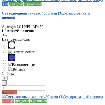
Хит
для дома
8 режимов
Светодиодный занавес 450 ламп (3х2м, прозрачный
провод)
Артикул:
LGI-HPL-LD450
Наличие:
В наличии
957
Цвет светодиода:
1 450 р.
+
-
В корзину
1 900 р.
для дома
8 режимов