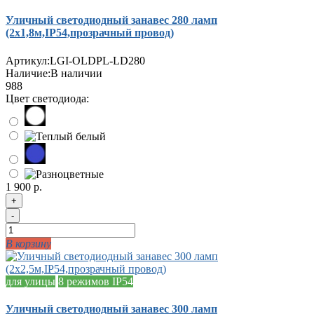
Уличный светодиодный занавес 280 ламп
(2х1,8м,IP54,прозрачный провод)
Артикул:
LGI-OLDPL-LD280
Наличие:
В наличии
988
Цвет светодиода:
1 900 р.
+
-
В корзину
для улицы
8 режимов
IP54
Уличный светодиодный занавес 300 ламп