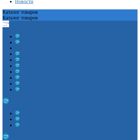
Новости
Каталог
товаров
Каталог
товаров
Светодиодные гирлянды
Гирлянды для помещений
Уличные гирлянды
Светодиодные гирлянды Нить
Светодиодные дожди, занавесы
Гирлянда Бахрома
Гирлянды с насадками
Гирлянды на батарейках
Светодиодные сетки
Гирлянды тающие сосульки
Гирлянды цветные шарики
Новогодние фигуры
Фигуры из дюралайта
Акриловые фигуры
Панно новогоднее
Искусственные Елки