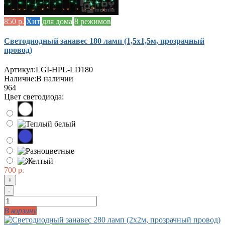
850 р.
Хит
для дома
8 режимов
Светодиодный занавес 180 ламп (1,5х1,5м, прозрачный
провод)
Артикул:
LGI-HPL-LD180
Наличие:
В наличии
964
Цвет светодиода:
700 р.
+
-
В корзину