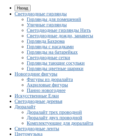
Назад
Светодиодные гирлянды
Гирлянды для помещений
Уличные гирлянды
Светодиодные гирлянды Нить
Светодиодные дожди, занавесы
Гирлянда Бахрома
Гирлянды с насадками
Гирлянды на батарейках
Светодиодные сетки
Гирлянды тающие сосульки
Гирлянды цветные шарики
Новогодние фигуры
Фигуры из дюралайта
Акриловые фигуры
Панно новогоднее
Искусственные Елки
Светодиодные деревья
Дюралайт
Дюралайт трех проводной
Дюралайт двух проводной
Комплектующие для дюралайта
Cветодиодные ленты
Цветомузыка