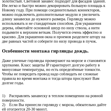
золотистый. Световой занавес подходит для фасадов зданий.
Им легко и быстро можно декорировать большую площадь к
Новому году. При помощи соединительных коннекторов,
можно подключить дополнительные модули и увеличить
длину занавески до нужного размера. Гирлянду можно
использовать и не стандартным способом. Для украшения
дерева, обмотайте основной шнур по низу ствола, а нити
подымите к верхним веткам. Получится очень эффектно и
красиво. Для украшения окна и проемов разделите штору на
две равных частей и соберите по низу провода в пучок.
Особенности монтажа гирлянды дождь.
Даже уличные гирлянды промерзают на морозе и становятся
хрупкими. Класс защиты IP гарантирует долгую работу в
минусовые температуры, но есть определённые тонкости.
Чтобы не повредить провод надо соблюдать не сложные
правила во время монтажа и тогда штора прослужит Вам
долгие годы.
1) Расправлять занавеску в теплом помещении на ровной
поверхности.
2) Если Вы принесли гирлянду с мороза, обязательно дайте
ей отогреется 20-30 минут.