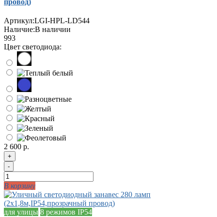
провод)
Артикул:
LGI-HPL-LD544
Наличие:
В наличии
993
Цвет светодиода:
2 600 р.
+
-
В корзину
для улицы
8 режимов
IP54