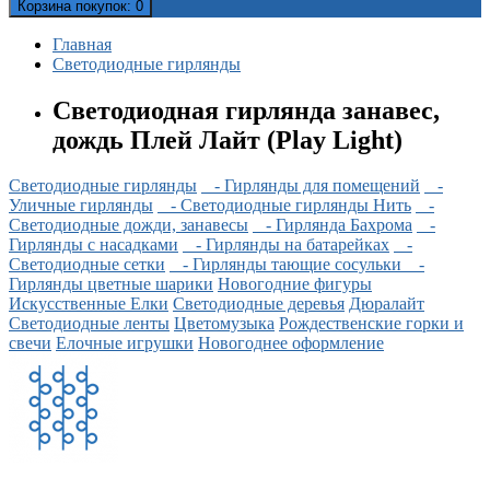
Корзина
покупок
: 0
Главная
Светодиодные гирлянды
Светодиодная гирлянда занавес,
дождь Плей Лайт (Play Light)
Светодиодные гирлянды
- Гирлянды для помещений
-
Уличные гирлянды
- Светодиодные гирлянды Нить
-
Светодиодные дожди, занавесы
- Гирлянда Бахрома
-
Гирлянды с насадками
- Гирлянды на батарейках
-
Светодиодные сетки
- Гирлянды тающие сосульки
-
Гирлянды цветные шарики
Новогодние фигуры
Искусственные Елки
Светодиодные деревья
Дюралайт
Cветодиодные ленты
Цветомузыка
Рождественские горки и
свечи
Елочные игрушки
Новогоднее оформление