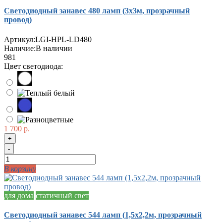
Светодиодный занавес 480 ламп (3х3м, прозрачный
провод)
Артикул:
LGI-HPL-LD480
Наличие:
В наличии
981
Цвет светодиода:
1 700 р.
+
-
В корзину
для дома
статичный свет
Светодиодный занавес 544 ламп (1,5х2,2м, прозрачный