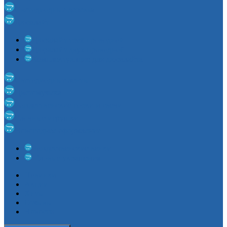
Светодиодные деревья
Дюралайт
Дюралайт трех проводной
Дюралайт двух проводной
Комплектующие для дюралайта
Cветодиодные ленты
Цветомузыка
Рождественские горки и свечи
Елочные игрушки
Новогоднее оформление
Рождественские венки
Еловые украшения
Новинки
Акции
Хиты
Отзывы
Новости