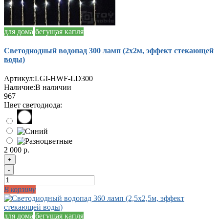
для дома
бегущая капля
Светодиодный водопад 300 ламп (2х2м, эффект стекающей
воды)
Артикул:
LGI-HWF-LD300
Наличие:
В наличии
967
Цвет светодиода:
2 000 р.
+
-
В корзину
для дома
бегущая капля